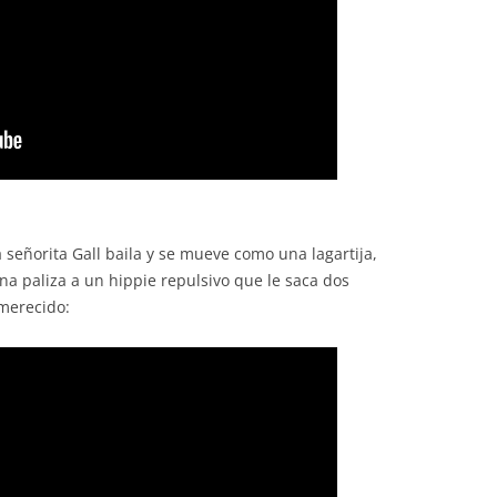
sa señorita Gall baila y se mueve como una lagartija,
na paliza a un hippie repulsivo que le saca dos
 merecido: