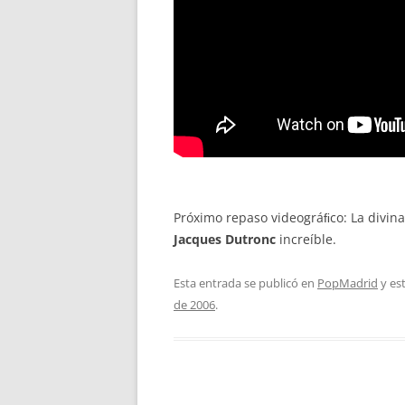
Próximo repaso videográﬁco: La divin
Jacques Dutronc
increíble.
Esta entrada se publicó en
PopMadrid
y es
de 2006
.