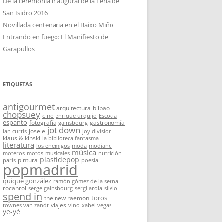
De la ceremonia inaugural de la Feria de
San Isidro 2016
Novillada centenaria en el Baixo Miño
Entrando en fuego: El Manifiesto de
Garapullos
ETIQUETAS
antigourmet
arquitectura
bilbao
chopsuey
cine
enrique urquijo
Escocia
espanto
fotografía
gastronomía
gainsbourg
jot down
josele
ian curtis
joy division
klaus & kinski
la biblioteca fantasma
literatura
los enemigos
moda
modiano
música
moteros
motos
musicales
nutrición
plastidepop
pintura
parís
poesía
popmadrid
quique gonzález
ramón gómez de la serna
rocanrol
serge gainsbourg
sergi arola
silvio
spend in
toros
the new raemon
viajes
townes van zandt
vino
xabel vegas
ye-yé