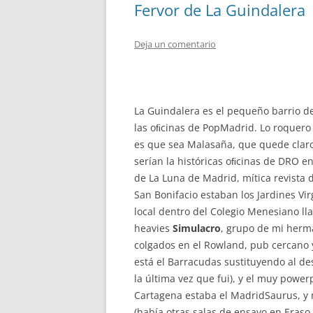
Fervor de La Guindalera
Deja un comentario
La Guindalera es el pequeño barrio d
las oﬁcinas de PopMadrid. Lo roquero
es que sea Malasaña, que quede clar
serían la históricas oﬁcinas de DRO en
de La Luna de Madrid, mítica revista d
San Bonifacio estaban los Jardines Vir
local dentro del Colegio Menesiano l
heavies
Simulacro
, grupo de mi her
colgados en el Rowland, pub cercano 
está el Barracudas sustituyendo al d
la última vez que fui), y el muy powe
Cartagena estaba el MadridSaurus, y 
(había otras salas de ensayo en Era