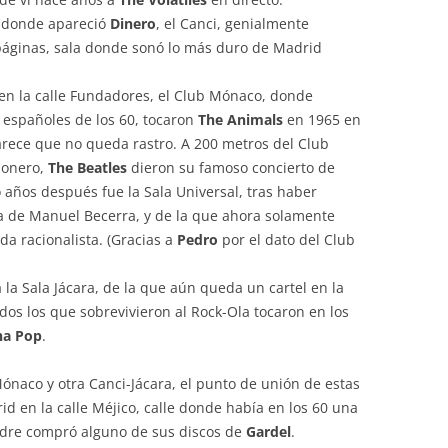
e donde apareció
Dinero
, el Canci, genialmente
páginas, sala donde sonó lo más duro de Madrid
, en la calle Fundadores, el Club Mónaco, donde
españoles de los 60, tocaron
The Animals
en 1965 en
arece que no queda rastro. A 200 metros del Club
lonero,
The Beatles
dieron su famoso concierto de
 años después fue la Sala Universal, tras haber
za de Manuel Becerra, y de la que ahora solamente
da racionalista. (Gracias a
Pedro
por el dato del Club
a la Sala Jácara, de la que aún queda un cartel en la
dos los que sobrevivieron al Rock-Ola tocaron en los
ha Pop
.
ónaco y otra Canci-Jácara, el punto de unión de estas
id en la calle Méjico, calle donde había en los 60 una
adre compró alguno de sus discos de
Gardel
.