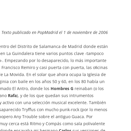
Texto publicado en PopMadrid el 1 de noviembre de 2006
entro del Distrito de Salamanca de Madrid donde están
 en La Guindalera tiene varios puntos clave -tampoco
o-. Empezando por lo desaparecido, lo más importante
 Francisco Remiro y casi puerta con puerta, las oﬁcinas
e La Movida. En el solar que ahora ocupa la Iglesia de
ginia con baile en los años 50 y 60, en los 80 había un
lamado El Antro, donde los
Hombres G
reinaban (o los
mano
Rafa
), y de los que quedan sus intrumentos
y activo con una selección musical excelente. También
esaparecido Tryﬀus con mucho punk-rock (por lo menos
rpopero Any Trouble sobre el antiguo Guaca. Por
muy cerca está Ritmo y Compás como sala polivalente
so donde ensayaba mi hermano
Carlos
sus versiones de