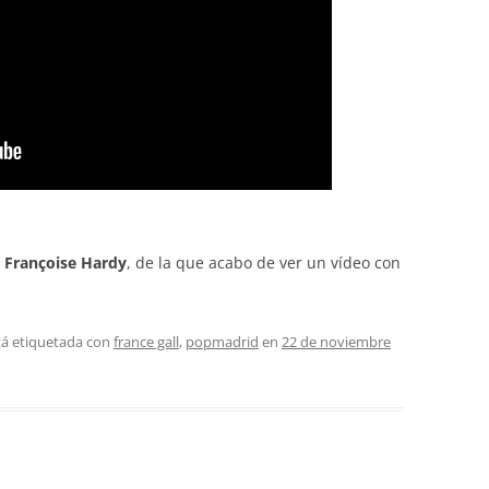
a
Françoise Hardy
, de la que acabo de ver un vídeo con
tá etiquetada con
france gall
,
popmadrid
en
22 de noviembre