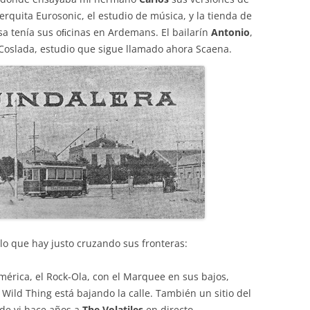
erquita Eurosonic, el estudio de música, y la tienda de
a tenía sus oﬁcinas en Ardemans. El bailarín
Antonio
,
e Coslada, estudio que sigue llamado ahora Scaena.
 lo que hay justo cruzando sus fronteras:
mérica, el Rock-Ola, con el Marquee en sus bajos,
 Wild Thing está bajando la calle. También un sitio del
de vi hace años a
The Volatiles
en directo.