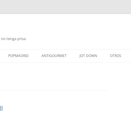
 no tenga prisa
Saltar
al
POPMADRID
ANTIGOURMET
JOT DOWN
OTROS
contenido
l