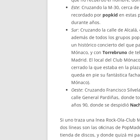
Este
: Cruzando la M-30, cerca d
recordado por
popkid
en estas 
durante años.
Sur
: Cruzando la calle de Alcalá
además de todos los grupos pop 
un histórico concierto del que p
Mónaco, y con
Torrebruno
de te
Madrid. El local del Club Mónaco
cerrado la que estaba en la pla
queda en pie su fantástica facha
Mónaco).
Oeste
: Cruzando Francisco Silvel
calle General Pardiñas, donde to
años 90, donde se despidió
Nac
Si uno traza una lnea Rock-Ola-Club M
dos líneas son las oﬁcinas de PopMadr
tienda de discos, y donde quizá mi p