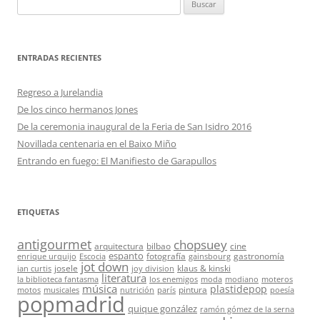
Buscar:
ENTRADAS RECIENTES
Regreso a Jurelandia
De los cinco hermanos Jones
De la ceremonia inaugural de la Feria de San Isidro 2016
Novillada centenaria en el Baixo Miño
Entrando en fuego: El Manifiesto de Garapullos
ETIQUETAS
antigourmet
chopsuey
arquitectura
bilbao
cine
espanto
fotografía
gastronomía
enrique urquijo
Escocia
gainsbourg
jot down
josele
klaus & kinski
ian curtis
joy division
literatura
la biblioteca fantasma
los enemigos
moda
modiano
moteros
música
plastidepop
pintura
motos
musicales
nutrición
parís
poesía
popmadrid
quique gonzález
ramón gómez de la serna