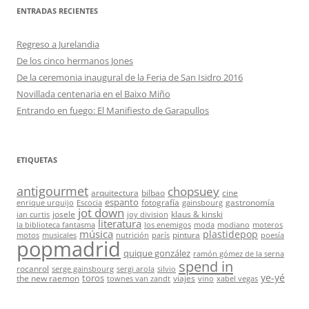
ENTRADAS RECIENTES
Regreso a Jurelandia
De los cinco hermanos Jones
De la ceremonia inaugural de la Feria de San Isidro 2016
Novillada centenaria en el Baixo Miño
Entrando en fuego: El Manifiesto de Garapullos
ETIQUETAS
antigourmet
chopsuey
arquitectura
bilbao
cine
espanto
fotografía
gastronomía
enrique urquijo
Escocia
gainsbourg
jot down
josele
klaus & kinski
ian curtis
joy division
literatura
la biblioteca fantasma
los enemigos
moda
modiano
moteros
música
plastidepop
pintura
motos
musicales
nutrición
parís
poesía
popmadrid
quique gonzález
ramón gómez de la serna
spend in
rocanrol
serge gainsbourg
sergi arola
silvio
ye-yé
toros
the new raemon
viajes
townes van zandt
vino
xabel vegas