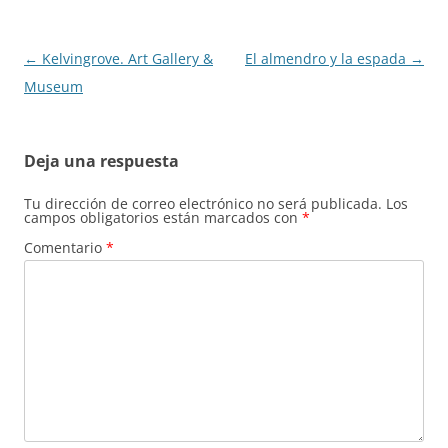
Navegación
←
Kelvingrove. Art Gallery &
El almendro y la espada
→
de
Museum
entradas
Deja una respuesta
Tu dirección de correo electrónico no será publicada.
Los
campos obligatorios están marcados con
*
Comentario
*