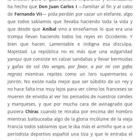
ha hecho que
Don Juan Carlos I
—familiar al fin y al cabo
de
Fernando VII
— pida perdón por cazar un elefante, algo
que todos sabíamos que llevaba haciendo toda la vida y
que desde que
Aníbal
vino a enseñarnos lo que era una
trompa llevan haciendo todos los reyes en Occidente. Y
bien que hacen. Lamentable e indigna esa disculpa,
Majestad. La república no es más que una vulgaridad
yanqui que consiste en calzar sandalias y llevar bermudas
y gafas de sol (
No vengas, por favor, a por mí con gafas
negras
) mientras repites como un loro supermartes o
jonrón. No existe nada mejor que ser súbdito de un rey y
no hace falta irse muy lejos para ver cómo los franceses se
mueren de envidia al ver los peinados de nuestros condes
y marqueses, y que por mucha cara de avinagrado que
pusiera
Chirac
cuando te miraba por encima del hombro
mientras balbuceaba algo de la gloria incólume de la vieja
Francia todos sabíamos que le iba más el armiño que a un
periodista deportivo español una tiza y que le entraba el