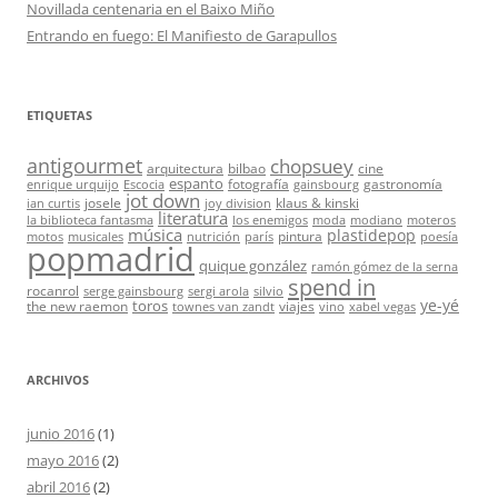
Novillada centenaria en el Baixo Miño
Entrando en fuego: El Manifiesto de Garapullos
ETIQUETAS
antigourmet
chopsuey
arquitectura
bilbao
cine
espanto
fotografía
gastronomía
enrique urquijo
Escocia
gainsbourg
jot down
josele
klaus & kinski
ian curtis
joy division
literatura
la biblioteca fantasma
los enemigos
moda
modiano
moteros
música
plastidepop
pintura
motos
musicales
nutrición
parís
poesía
popmadrid
quique gonzález
ramón gómez de la serna
spend in
rocanrol
serge gainsbourg
sergi arola
silvio
ye-yé
toros
the new raemon
viajes
townes van zandt
vino
xabel vegas
ARCHIVOS
junio 2016
(1)
mayo 2016
(2)
abril 2016
(2)