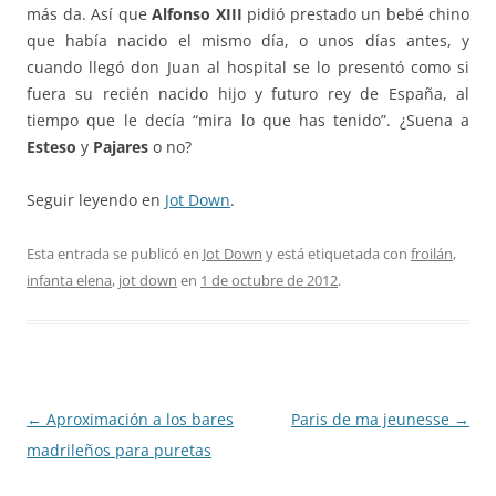
más da. Así que
Alfonso XIII
pidió prestado un bebé chino
que había nacido el mismo día, o unos días antes, y
cuando llegó don Juan al hospital se lo presentó como si
fuera su recién nacido hijo y futuro rey de España, al
tiempo que le decía “mira lo que has tenido”. ¿Suena a
Esteso
y
Pajares
o no?
Seguir leyendo en
Jot Down
.
Esta entrada se publicó en
Jot Down
y está etiquetada con
froilán
,
infanta elena
,
jot down
en
1 de octubre de 2012
.
Navegación
←
Aproximación a los bares
Paris de ma jeunesse
→
de
madrileños para puretas
entradas