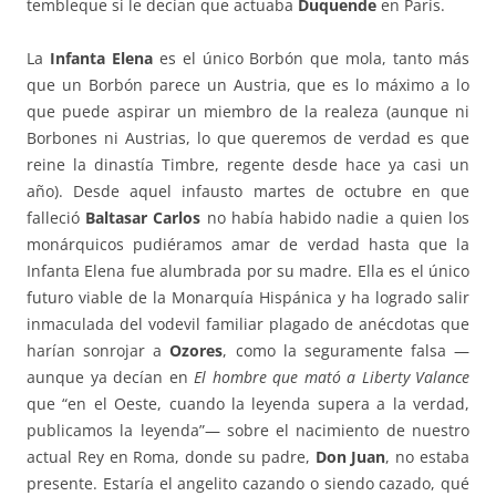
tembleque si le decían que actuaba
Duquende
en París.
La
Infanta Elena
es el único Borbón que mola, tanto más
que un Borbón parece un Austria, que es lo máximo a lo
que puede aspirar un miembro de la realeza (aunque ni
Borbones ni Austrias, lo que queremos de verdad es que
reine la dinastía Timbre, regente desde hace ya casi un
año). Desde aquel infausto martes de octubre en que
falleció
Baltasar Carlos
no había habido nadie a quien los
monárquicos pudiéramos amar de verdad hasta que la
Infanta Elena fue alumbrada por su madre. Ella es el único
futuro viable de la Monarquía Hispánica y ha logrado salir
inmaculada del vodevil familiar plagado de anécdotas que
harían sonrojar a
Ozores
, como la seguramente falsa —
aunque ya decían en
El hombre que mató a Liberty Valance
que “en el Oeste, cuando la leyenda supera a la verdad,
publicamos la leyenda”— sobre el nacimiento de nuestro
actual Rey en Roma, donde su padre,
Don Juan
, no estaba
presente. Estaría el angelito cazando o siendo cazado, qué