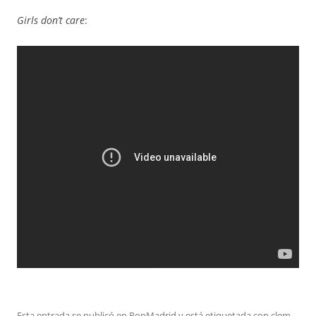
Girls don’t care
:
Esta entrada se publicó en
PopMadrid
y está etiquetada con
clem