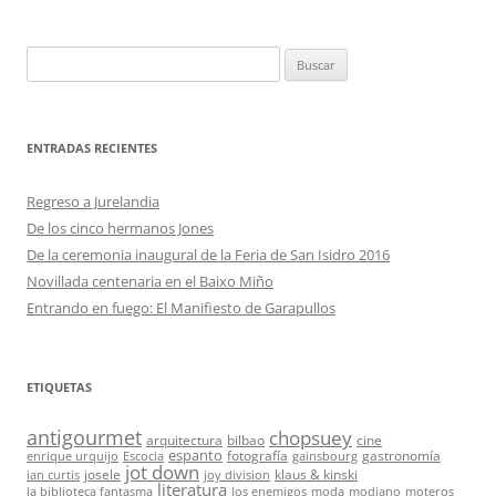
Buscar:
ENTRADAS RECIENTES
Regreso a Jurelandia
De los cinco hermanos Jones
De la ceremonia inaugural de la Feria de San Isidro 2016
Novillada centenaria en el Baixo Miño
Entrando en fuego: El Manifiesto de Garapullos
ETIQUETAS
antigourmet
chopsuey
arquitectura
bilbao
cine
espanto
fotografía
gastronomía
enrique urquijo
Escocia
gainsbourg
jot down
josele
klaus & kinski
ian curtis
joy division
literatura
la biblioteca fantasma
los enemigos
moda
modiano
moteros