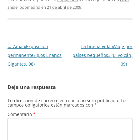
snide
,
popmadrid
en
21 de abril de 2009
.
Navegación
←
Ama «Exposición
La buena vida «Viaje por
de
permanente» (Los Enanos
países pequeños» (El volcán,
entradas
Gigantes, 08)
09)
→
Deja una respuesta
Tu dirección de correo electrónico no será publicada.
Los
campos obligatorios están marcados con
*
Comentario
*