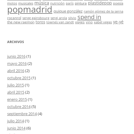
música
plastidepop
pintura
motos
musicales
nutrición
parís
poesía
popmadrid
quique gonzález
ramón gómez de la serna
spend in
rocanrol
serge gainsbourg
sergi arola
silvio
ye-yé
toros
the new raemon
viajes
townes van zandt
vino
xabel vegas
ARCHIVOS
junio 2016
(1)
mayo 2016
(2)
abril 2016
(2)
octubre 2015
(1)
julio 2015
(1)
abril 2015
(2)
enero 2015
(1)
octubre 2014
(5)
septiembre 2014
(4)
julio 2014
(1)
junio 2014
(6)