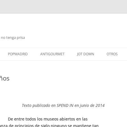
 no tenga prisa
Saltar
al
POPMADRID
ANTIGOURMET
JOT DOWN
OTROS
contenido
años
Texto publicado en SPEND IN en junio de 2014
De entre todos los museos abiertos en las
anza de principios de siglo ninguno se mantiene tan