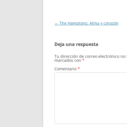
Navegación
←
The Hamptons: Alma y corazón
de
entradas
Deja una respuesta
Tu dirección de correo electrónico no
marcados con
*
Comentario
*