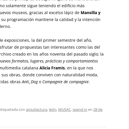
o solamente sigue teniendo el edificio más
uevos museos, gracias al excelso lápiz de
Mansilla y
 su programación mantiene la calidad y la intención
derno.
e exposiciones, la del primer semestre del año,
sfrutar de propuestas tan interesantes como las del
rchivo creado en los años noventa del pasado siglo; la
nuevos formatos, lugares, prácticas y ­comportamientos
a multimedia catalana
Alicia Framis
, en la que nos
sus obras, donde conviven con naturalidad moda,
cidas obras
Anti_Dog
o
Compagnie de ­compagnie
.
 etiquetada con
arquitectura
,
león
,
MUSAC
,
spend in
en
28 de