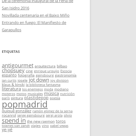
De la ceremonia inaugural de la Feria de
San Isidro 2016
Novillada centenaria en el Baixo Miño
Entrando en fuego: El Manifiesto de
Garapullos
ETIQUETAS
antigourmet
arquitectura
bilbao
chopsuey
cine
enrique urquijo
Escocia
espanto
fotografía
gastronomía
gainsbourg
jot down
josele
ian curtis
joy division
klaus & kinski
la biblioteca fantasma
literatura
los enemigos
moda
modiano
música
moteros
motos
musicales
nutrición
plastidepop
pintura
parís
poesía
popmadrid
quique gonzález
ramón gómez de la serna
rocanrol
serge gainsbourg
sergi arola
silvio
spend in
toros
the new raemon
viajes
townes van zandt
vino
xabel vegas
ye-yé