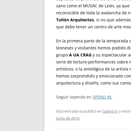
sano como el MUSAC de León, ya que n
reconocible de toda la avalancha de n
Tuñón Arquitectos
, si no que además
que debe tener un centro de arte mo
En la primera parte de la temporada d
leoneses y visitantes hemos podido di
grupo
A UA CRAG
y su ­espectacular a
serie de lecture-performances sobre
artísticos
; o la antológica de la artist
hemos sorprendido y emocionado con 
arquitectura y diseño, como sus cono
Seguir leyendo en
SPEND IN
.
Esta entrada se publicó en
Spend In
y está
junio de 2014
.