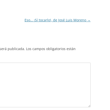
Eso… ¡Sí tocarlo!, de José Luis Moreno
→
 será publicada.
Los campos obligatorios están