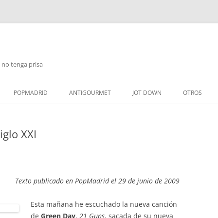
 no tenga prisa
Saltar
al
POPMADRID
ANTIGOURMET
JOT DOWN
OTROS
contenido
iglo XXI
Texto publicado en PopMadrid el 29 de junio de 2009
Esta mañana he escuchado la nueva canción
de
Green Day
,
21 Guns
, sacada de su nueva