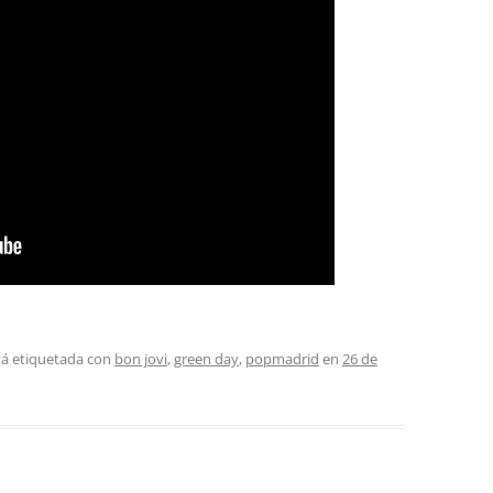
tá etiquetada con
bon jovi
,
green day
,
popmadrid
en
26 de