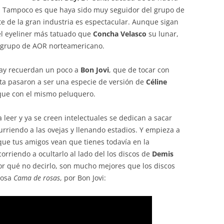
. Tampoco es que haya sido muy seguidor del grupo de
te de la gran industria es espectacular. Aunque sigan
el eyeliner más tatuado que
Concha
Velasco
su lunar,
 grupo de AOR norteamericano.
Day recuerdan un poco a
Bon Jovi
, que de tocar con
ta pasaron a ser una especie de versión de
Céline
que con el mismo peluquero.
eer y ya se creen intelectuales se dedican a sacar
urriendo a las ovejas y llenando estadios. Y empieza a
que tus amigos vean que tienes todavía en la
orriendo a ocultarlo al lado del los discos de
Demis
r qué no decirlo, son mucho mejores que los discos
losa
Cama de rosas
, por Bon Jovi: