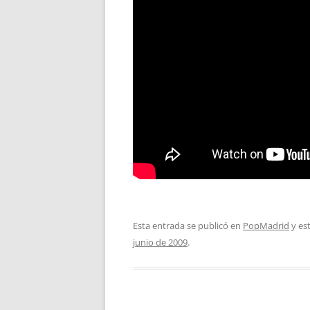
Esta entrada se publicó en
PopMadrid
y es
junio de 2009
.