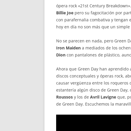
ópera rock «21st Century Breakdown»
Billie Joe
pero su fagocitación por par
con parafernalia combativa y tengan 
hoy en día no son más que un simple
No se parecen en nada, pero Green 
Iron Maiden
a mediados de los ochen
Dion
con pantalones de plástico, aun
Ahora que Green Day han aprendido a l
discos conceptuales y óperas rock, ab
causar vergüenza entre los roqueros 
estantería algún disco de Green Day, c
Roussos
y los de
Avril Lavigne
que, po
de Green Day. Escuchemos la maravil