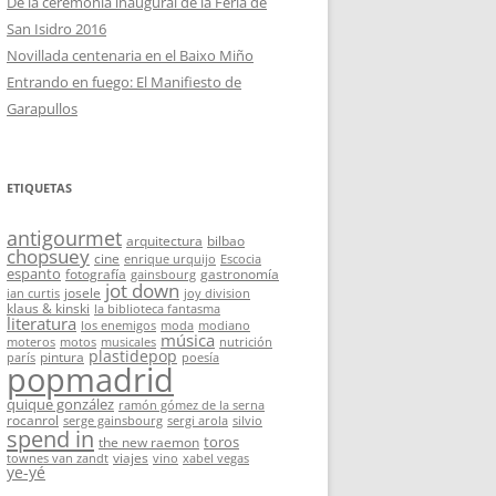
De la ceremonia inaugural de la Feria de
San Isidro 2016
Novillada centenaria en el Baixo Miño
Entrando en fuego: El Manifiesto de
Garapullos
ETIQUETAS
antigourmet
arquitectura
bilbao
chopsuey
cine
enrique urquijo
Escocia
espanto
fotografía
gastronomía
gainsbourg
jot down
josele
ian curtis
joy division
klaus & kinski
la biblioteca fantasma
literatura
los enemigos
moda
modiano
música
moteros
motos
musicales
nutrición
plastidepop
pintura
parís
poesía
popmadrid
quique gonzález
ramón gómez de la serna
rocanrol
serge gainsbourg
sergi arola
silvio
spend in
toros
the new raemon
viajes
townes van zandt
vino
xabel vegas
ye-yé