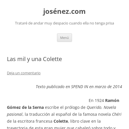
josénez.com
Trataré de andar muy despacio cuando ella no tenga prisa
Saltar
Menú
al
contenido
Las mil y una Colette
Deja un comentario
Texto publicado en SPEND IN en marzo de 2014
En 1924
Ramón
Gómez de la Serna
escribe el prólogo de
Querido. Novela
pasional
, la traducción al español de la famosa novela
Chéri
de la escritora francesa
Colette
, libro clave en la
trayectoria de esta gran mujer que cabalgó sobre todo y