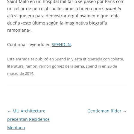
Saint-Malo en un hospital militar o se paseó por París con
un collar de perro al cuello como la buena punki
avant la
lettre
que era para demostrar orgullosamente que tenía
dueña -esto último según la imaginativa biografía
ramoniana-.
Continuar leyendo en
SPEND IN
.
Esta entrada se publicó en
Spend In
y está etiquetada con
colette
,
literatura
,
ramón
,
ramón gómez de la serna
,
spend in
en
20 de
marzo de 2014
.
Navegación
←
MU Architecture
Gentleman Rider
→
de
presentan Residence
entradas
Mentana