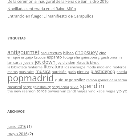
De la ceremonia inaugural de la Feria de San Isidro 2016
Novillada centenaria en el Baixo Miño
Entrando en fuego: El Manifiesto de Garapullos
ETIQUETAS
antigourmet
chopsuey
arquitectura
bilbao
cine
espanto
fotografía
gastronomía
enrique urquijo
Escocia
gainsbourg
jot down
josele
klaus & kinski
ian curtis
joy division
literatura
la biblioteca fantasma
los enemigos
moda
modiano
moteros
música
plastidepop
pintura
motos
musicales
nutrición
parís
poesía
popmadrid
quique gonzález
ramón gómez de la serna
spend in
rocanrol
serge gainsbourg
sergi arola
silvio
ye-yé
toros
the new raemon
viajes
townes van zandt
vino
xabel vegas
ARCHIVOS
junio 2016
(1)
mayo 2016
(2)