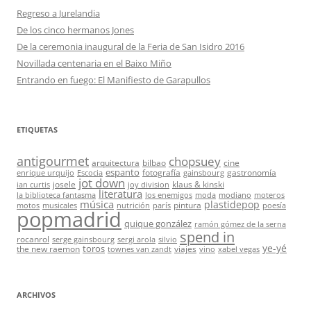
Regreso a Jurelandia
De los cinco hermanos Jones
De la ceremonia inaugural de la Feria de San Isidro 2016
Novillada centenaria en el Baixo Miño
Entrando en fuego: El Manifiesto de Garapullos
ETIQUETAS
antigourmet
chopsuey
arquitectura
bilbao
cine
espanto
fotografía
gastronomía
enrique urquijo
Escocia
gainsbourg
jot down
josele
klaus & kinski
ian curtis
joy division
literatura
la biblioteca fantasma
los enemigos
moda
modiano
moteros
música
plastidepop
pintura
motos
musicales
nutrición
parís
poesía
popmadrid
quique gonzález
ramón gómez de la serna
spend in
rocanrol
serge gainsbourg
sergi arola
silvio
ye-yé
toros
the new raemon
viajes
townes van zandt
vino
xabel vegas
ARCHIVOS