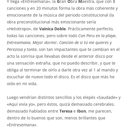
Y llega «Entresemana», la
G
ran
O
bra
M
aestra, que con 8
canciones y en 20 minutos forma la obra más coherente y
emocionante de la música del periodo constitucional (la
obra preconstitucional más emocionante sería
«Heliotropo», de
Vainica Doble
. Prácticamente perfecto,
todas las canciones, pero sobre todo
Con Peru en la playa
,
Entresemana
,
Mejor dormir
,
Canción de si tú me quieres
y
Perezosa y tonta
, son tan impactantes que te cambian en el
acto la sonrisa que llevabas desde el anterior disco por
una sensación extraña, que no puedo describir, y que te
obliga al terminar de oirlo a darle otra vez al 1 al mando y
escuchar de nuevo todo el disco. Es el disco que más he
oído en mi vida.
Luego vendrían distintos sencillos y los elepés «Saudade» y
«Aquí vivía yo», pero éstos, quizá demasiado cerebrales,
demasiado hablados entre
Teresa
e
Ibon
, me parecen,
dentro de lo buenos que son, menos brillantes que
«Entresemana».