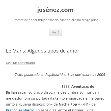
josénez.com
Trataré de andar muy despacio cuando ella no tenga prisa
Saltar
Menú
al
contenido
Le Mans: Algunos tipos de amor
Deja un comentario
Texto publicado en PopMadrid el 6 de noviembre de 2005
1989,
Aventuras de
Kirlian
sacan su único disco, me deslumbra su música y
me deslumbra su portada (la tengo enmarcada en la pared
junto a «Buena disposición» de
Nacha Pop
y «FH1» de
Françoise Hardy
. En esos días, entre el primer EP de