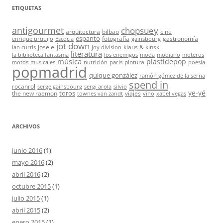
ETIQUETAS
antigourmet
chopsuey
arquitectura
bilbao
cine
espanto
fotografía
gastronomía
enrique urquijo
Escocia
gainsbourg
jot down
josele
klaus & kinski
ian curtis
joy division
literatura
la biblioteca fantasma
los enemigos
moda
modiano
moteros
música
plastidepop
pintura
motos
musicales
nutrición
parís
poesía
popmadrid
quique gonzález
ramón gómez de la serna
spend in
rocanrol
serge gainsbourg
sergi arola
silvio
ye-yé
toros
the new raemon
viajes
townes van zandt
vino
xabel vegas
ARCHIVOS
junio 2016
(1)
mayo 2016
(2)
abril 2016
(2)
octubre 2015
(1)
julio 2015
(1)
abril 2015
(2)
enero 2015
(1)