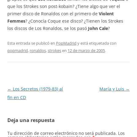
que los Strokes son post-kobain? ¿Tiene algo que ver el
primer disco de Ronaldos con el primero de
Violent
Femmes
? ¿Conocía Coque ese disco? ¿Tienen los Strokes
los discos de Los Ronaldos, se los pasó
John Cale
?
Esta entrada se publicó en
PopMadrid
y está etiquetada con
popmadrid
,
ronaldos
,
strokes
en
12 de marzo de 2005
.
Navegación
←
Los Secretos (1979-83) al
María y Luis
→
de
fin en CD
entradas
Deja una respuesta
Tu dirección de correo electrónico no será publicada.
Los