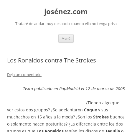
josénez.com
Trataré de andar muy despacio cuando ella no tenga prisa
Saltar
Menú
al
contenido
Los Ronaldos contra The Strokes
Deja un comentario
Texto publicado en PopMadrid el 12 de marzo de 2005
¿Tienen algo que
ver estos dos grupos? ¿Se adelantaron
Coque
y sus
muchachos en 15 años a la moda? ¿Son los
Strokes
buenos
o solamente hacen posturitas? ¿La diferencia entre los dos
grupos es que
Los Ronaldos
tenían los discos de
Tequila
o