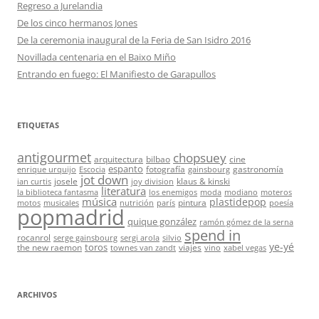
Regreso a Jurelandia
De los cinco hermanos Jones
De la ceremonia inaugural de la Feria de San Isidro 2016
Novillada centenaria en el Baixo Miño
Entrando en fuego: El Manifiesto de Garapullos
ETIQUETAS
antigourmet
chopsuey
arquitectura
bilbao
cine
espanto
fotografía
gastronomía
enrique urquijo
Escocia
gainsbourg
jot down
josele
klaus & kinski
ian curtis
joy division
literatura
la biblioteca fantasma
los enemigos
moda
modiano
moteros
música
plastidepop
pintura
motos
musicales
nutrición
parís
poesía
popmadrid
quique gonzález
ramón gómez de la serna
spend in
rocanrol
serge gainsbourg
sergi arola
silvio
ye-yé
toros
the new raemon
viajes
townes van zandt
vino
xabel vegas
ARCHIVOS