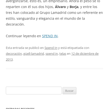
avergonzarse, esto es, un empresario. Ahora el peso se lo
reparten con él sus dos hijos,
Álvaro
y
Borja
, y entre los
tres han colocado al Grupo Lamadrid como un referente en
estilo, vanguardia y elegancia en el mundo de la
decoración.
Continuar leyendo en
SPEND IN
.
Esta entrada se publicó en
Spend In
y está etiquetada con
decoración
,
güell-lamadrid
,
spend in
,
telas
en
12 de diciembre de
2013
.
Buscar:
ENTRADAS RECIENTES