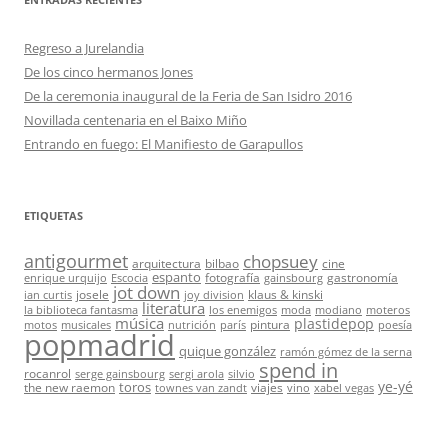
Regreso a Jurelandia
De los cinco hermanos Jones
De la ceremonia inaugural de la Feria de San Isidro 2016
Novillada centenaria en el Baixo Miño
Entrando en fuego: El Manifiesto de Garapullos
ETIQUETAS
antigourmet
chopsuey
arquitectura
bilbao
cine
espanto
fotografía
gastronomía
enrique urquijo
Escocia
gainsbourg
jot down
josele
klaus & kinski
ian curtis
joy division
literatura
la biblioteca fantasma
los enemigos
moda
modiano
moteros
música
plastidepop
pintura
motos
musicales
nutrición
parís
poesía
popmadrid
quique gonzález
ramón gómez de la serna
spend in
rocanrol
serge gainsbourg
sergi arola
silvio
ye-yé
toros
the new raemon
viajes
townes van zandt
vino
xabel vegas