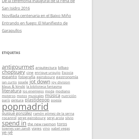
De la ceremonia inaugural de la Feria de
San Isidro 2016
Novillada centenaria en el Baixo Miño
Entrando en fuego: El Manifiesto de
Garapullos
ETIQUETAS
antigourmet
arquitectura
bilbao
chopsuey
cine
enrique urquijo
Escocia
espanto
fotografía
gastronomía
gainsbourg
jot down
josele
ian curtis
joy division
klaus & kinski
la biblioteca fantasma
literatura
los enemigos
moda
modiano
música
moteros
motos
musicales
nutrición
plastidepop
pintura
parís
poesía
popmadrid
quique gonzález
ramón gómez de la serna
rocanrol
serge gainsbourg
sergi arola
silvio
spend in
toros
the new raemon
viajes
townes van zandt
vino
xabel vegas
ye-yé