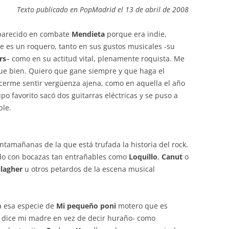
Texto publicado en PopMadrid el 13 de abril de 2008
aparecido en combate
Mendieta
porque era indie,
ue es un roquero, tanto en sus gustos musicales -su
rs
– como en su actitud vital, plenamente roquista. Me
ue bien. Quiero que gane siempre y que haga el
cerme sentir vergüenza ajena, como en aquella el año
 favorito sacó dos guitarras eléctricas y se puso a
ble.
ntamañanas de la que está trufada la historia del rock.
do con bocazas tan entrañables como
Loquillo
,
Canut
o
lagher
u otros petardos de la escena musical
a esa especie de
Mi pequeño poni
motero que es
o dice mi madre en vez de decir huraño- como