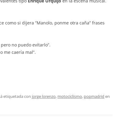
ivalentes tipo
Enrique Urquijo
en la escena musical.
ce como si dijera ”Manolo, ponme otra caña” frases
 pero no puedo evitarlo”.
zo me caería mal”.
tá etiquetada con
jorge lorenzo
,
motociclismo
,
popmadrid
en