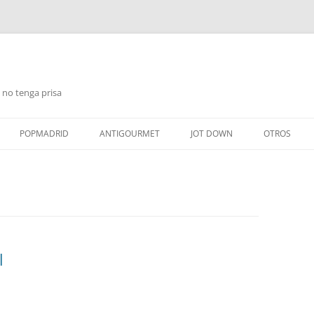
 no tenga prisa
Saltar
al
POPMADRID
ANTIGOURMET
JOT DOWN
OTROS
contenido
l