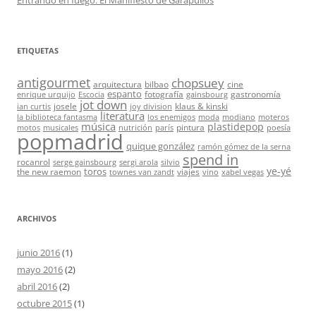
Entrando en fuego: El Manifiesto de Garapullos
ETIQUETAS
antigourmet
chopsuey
arquitectura
bilbao
cine
espanto
fotografía
gastronomía
enrique urquijo
Escocia
gainsbourg
jot down
josele
klaus & kinski
ian curtis
joy division
literatura
la biblioteca fantasma
los enemigos
moda
modiano
moteros
música
plastidepop
pintura
motos
musicales
nutrición
parís
poesía
popmadrid
quique gonzález
ramón gómez de la serna
spend in
rocanrol
serge gainsbourg
sergi arola
silvio
ye-yé
toros
the new raemon
viajes
townes van zandt
vino
xabel vegas
ARCHIVOS
junio 2016
(1)
mayo 2016
(2)
abril 2016
(2)
octubre 2015
(1)