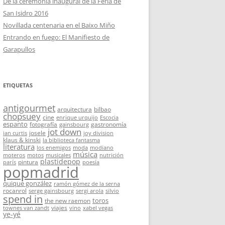
De la ceremonia inaugural de la Feria de
San Isidro 2016
Novillada centenaria en el Baixo Miño
Entrando en fuego: El Manifiesto de
Garapullos
ETIQUETAS
antigourmet
arquitectura
bilbao
chopsuey
cine
enrique urquijo
Escocia
espanto
fotografía
gastronomía
gainsbourg
jot down
josele
ian curtis
joy division
klaus & kinski
la biblioteca fantasma
literatura
los enemigos
moda
modiano
música
moteros
motos
musicales
nutrición
plastidepop
pintura
parís
poesía
popmadrid
quique gonzález
ramón gómez de la serna
rocanrol
serge gainsbourg
sergi arola
silvio
spend in
toros
the new raemon
viajes
townes van zandt
vino
xabel vegas
ye-yé