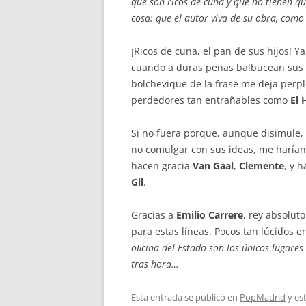
que son ricos de cuna y que no tienen qu
cosa: que el autor viva de su obra, como 
¡Ricos de cuna, el pan de sus hijos! Ya
cuando a duras penas balbucean sus 
bolchevique de la frase me deja perp
perdedores tan entrañables como
El 
Si no fuera porque, aunque disimule, 
no comulgar con sus ideas, me harían
hacen gracia
Van Gaal
,
Clemente
, y 
Gil
.
Gracias a
Emilio Carrere
, rey absolut
para estas líneas. Pocos tan lúcidos 
oﬁcina del Estado son los únicos lugares
tras hora…
Esta entrada se publicó en
PopMadrid
y es