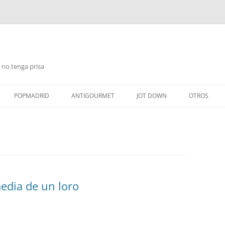
 no tenga prisa
Saltar
al
POPMADRID
ANTIGOURMET
JOT DOWN
OTROS
contenido
edia de un loro