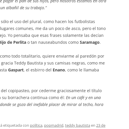
e pagar el pan de sus hijos, pero nosotros estamos en otra
un albañil de su trabajo.”
 sólo el uso del plural, como hacen los futbolistas
lugares comunes, me da un poco de asco, pero el tono
lejo. Yo pensaba que esas frases solamente las decían
Hijo de Perlita
o tan nauseabundos como
Saramago
.
como todo totalitario, quiere enviarme al paredón por
 gracia Teddy Bautista y sus camisas negras, como me
hasta
Gaspart
, el esbirro del
Enano
, como le llamaba
o del copipasteo, por cederme graciosamente el título
en su borrachera continua como él:
En un café y en una
 donde se goza del inefable placer de mirar al techo, hora
tá etiquetada con
política
,
popmadrid
,
teddy bautista
en
23 de