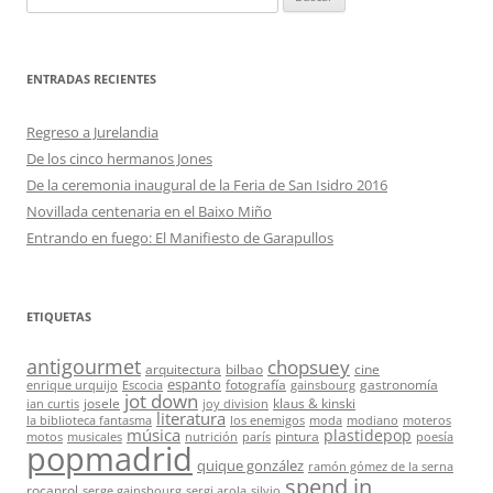
ENTRADAS RECIENTES
Regreso a Jurelandia
De los cinco hermanos Jones
De la ceremonia inaugural de la Feria de San Isidro 2016
Novillada centenaria en el Baixo Miño
Entrando en fuego: El Manifiesto de Garapullos
ETIQUETAS
antigourmet
chopsuey
arquitectura
bilbao
cine
espanto
fotografía
gastronomía
enrique urquijo
Escocia
gainsbourg
jot down
josele
klaus & kinski
ian curtis
joy division
literatura
la biblioteca fantasma
los enemigos
moda
modiano
moteros
música
plastidepop
pintura
motos
musicales
nutrición
parís
poesía
popmadrid
quique gonzález
ramón gómez de la serna
spend in
rocanrol
serge gainsbourg
sergi arola
silvio