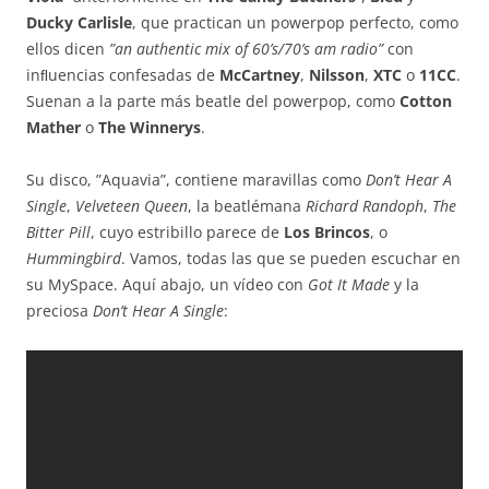
Ducky Carlisle
, que practican un powerpop perfecto, como
ellos dicen
”an authentic mix of 60’s/70’s am radio”
con
inﬂuencias confesadas de
McCartney
,
Nilsson
,
XTC
o
11CC
.
Suenan a la parte más beatle del powerpop, como
Cotton
Mather
o
The Winnerys
.
Su disco, ”Aquavia”, contiene maravillas como
Don’t Hear A
Single
,
Velveteen Queen
, la beatlémana
Richard Randoph
,
The
Bitter Pill
, cuyo estribillo parece de
Los Brincos
, o
Hummingbird
. Vamos, todas las que se pueden escuchar en
su MySpace. Aquí abajo, un vídeo con
Got It Made
y la
preciosa
Don’t Hear A Single
: