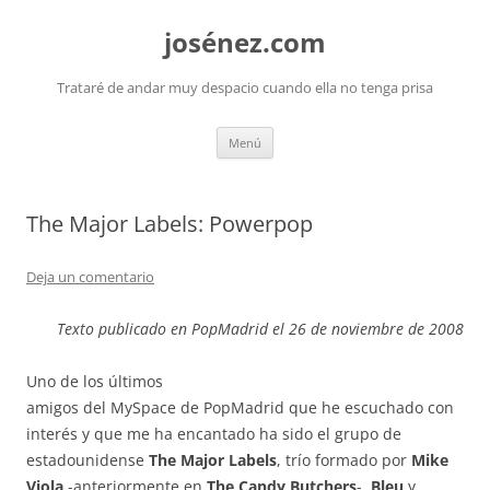
josénez.com
Trataré de andar muy despacio cuando ella no tenga prisa
Saltar
Menú
al
contenido
The Major Labels: Powerpop
Deja un comentario
Texto publicado en PopMadrid el 26 de noviembre de 2008
Uno de los últimos
amigos del MySpace de PopMadrid que he escuchado con
interés y que me ha encantado ha sido el grupo de
estadounidense
The Major Labels
, trío formado por
Mike
Viola
-anteriormente en
The Candy Butchers
-,
Bleu
y