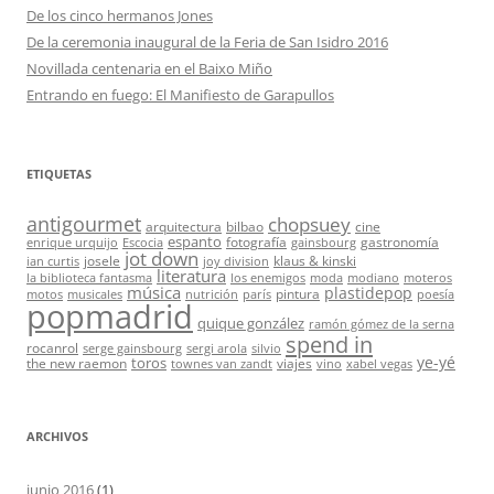
De los cinco hermanos Jones
De la ceremonia inaugural de la Feria de San Isidro 2016
Novillada centenaria en el Baixo Miño
Entrando en fuego: El Manifiesto de Garapullos
ETIQUETAS
antigourmet
chopsuey
arquitectura
bilbao
cine
espanto
fotografía
gastronomía
enrique urquijo
Escocia
gainsbourg
jot down
josele
klaus & kinski
ian curtis
joy division
literatura
la biblioteca fantasma
los enemigos
moda
modiano
moteros
música
plastidepop
pintura
motos
musicales
nutrición
parís
poesía
popmadrid
quique gonzález
ramón gómez de la serna
spend in
rocanrol
serge gainsbourg
sergi arola
silvio
ye-yé
toros
the new raemon
viajes
townes van zandt
vino
xabel vegas
ARCHIVOS
junio 2016
(1)