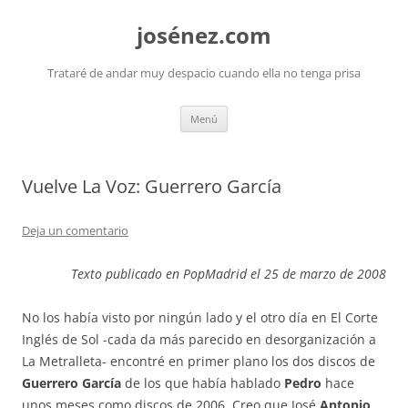
josénez.com
Trataré de andar muy despacio cuando ella no tenga prisa
Saltar
Menú
al
contenido
Vuelve La Voz: Guerrero García
Deja un comentario
Texto publicado en PopMadrid el 25 de marzo de 2008
No los había visto por ningún lado y el otro día en El Corte
Inglés de Sol -cada da más parecido en desorganización a
La Metralleta- encontré en primer plano los dos discos de
Guerrero García
de los que había hablado
Pedro
hace
unos meses como discos de 2006. Creo que José
Antonio