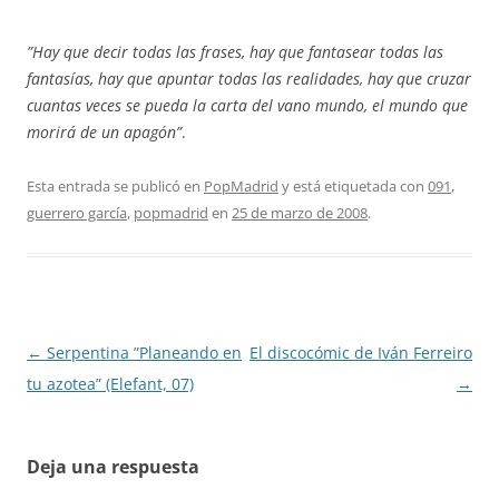
”Hay que decir todas las frases, hay que fantasear todas las
fantasías, hay que apuntar todas las realidades, hay que cruzar
cuantas veces se pueda la carta del vano mundo, el mundo que
morirá de un apagón”
.
Esta entrada se publicó en
PopMadrid
y está etiquetada con
091
,
guerrero garcía
,
popmadrid
en
25 de marzo de 2008
.
Navegación
←
Serpentina ”Planeando en
El discocómic de Iván Ferreiro
de
tu azotea” (Elefant, 07)
→
entradas
Deja una respuesta