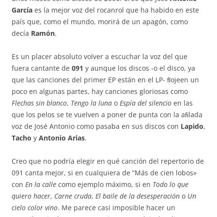
García
es la mejor voz del rocanrol que ha habido en este
país que, como el mundo, morirá de un apagón, como
decía
Ramón
.
Es un placer absoluto volver a escuchar la voz del que
fuera cantante de
091
y aunque los discos -o el disco, ya
que las canciones del primer EP están en el LP- ﬂojeen un
poco en algunas partes, hay canciones gloriosas como
Flechas sin blanco
,
Tengo la luna
o
Espía del silencio
en las
que los pelos se te vuelven a poner de punta con la aﬁlada
voz de José Antonio como pasaba en sus discos con
Lapido
,
Tacho
y
Antonio Arias
.
Creo que no podría elegir en qué canción del repertorio de
091 canta mejor, si en cualquiera de ”Más de cien lobos»
con
En la calle
como ejemplo máximo, si en
Todo lo que
quiero hacer
,
Carne cruda
,
El baile de la desesperación
o
Un
cielo color vino
. Me parece casi imposible hacer un