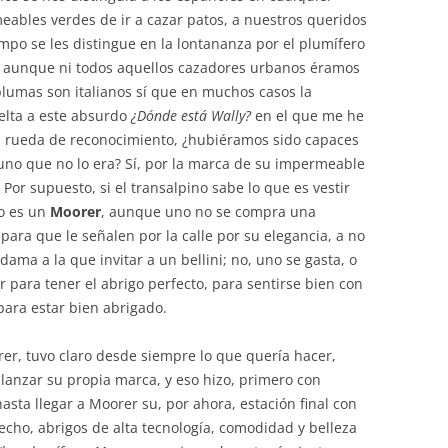
ables verdes de ir a cazar patos, a nuestros queridos
po se les distingue en la lontananza por el plumífero
 Y aunque ni todos aquellos cazadores urbanos éramos
plumas son italianos sí que en muchos casos la
uelta a este absurdo
¿Dónde está Wally?
en el que me he
a rueda de reconocimiento, ¿hubiéramos sido capaces
uno que no lo era? Sí, por la marca de su impermeable
o? Por supuesto, si el transalpino sabe lo que es vestir
ro es un
Moorer
, aunque uno no se compra una
para que le señalen por la calle por su elegancia, a no
dama a la que invitar a un bellini; no, uno se gasta, o
 para tener el abrigo perfecto, para sentirse bien con
ara estar bien abrigado.
er, tuvo claro desde siempre lo que quería hacer,
 lanzar su propia marca, y eso hizo, primero con
asta llegar a Moorer su, por ahora, estación final con
hecho, abrigos de alta tecnología, comodidad y belleza