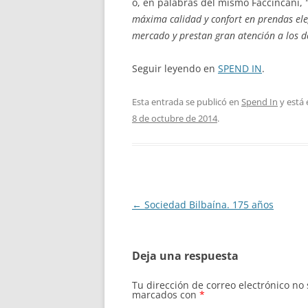
o, en palabras del mismo Faccincani,
máxima calidad y confort en prendas ele
mercado y prestan gran atención a los de
Seguir leyendo en
SPEND IN
.
Esta entrada se publicó en
Spend In
y está
8 de octubre de 2014
.
Navegación
←
Sociedad Bilbaína. 175 años
de
entradas
Deja una respuesta
Tu dirección de correo electrónico no
marcados con
*