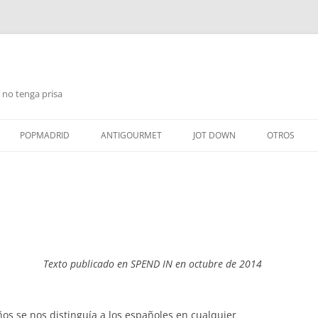
 no tenga prisa
Saltar
al
POPMADRID
ANTIGOURMET
JOT DOWN
OTROS
contenido
Texto publicado en SPEND IN en octubre de 2014
os se nos distinguía a los españoles en cualquier