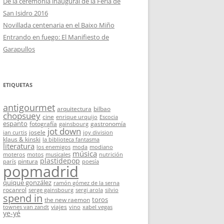
De la ceremonia inaugural de la Feria de
San Isidro 2016
Novillada centenaria en el Baixo Miño
Entrando en fuego: El Manifiesto de
Garapullos
ETIQUETAS
antigourmet
arquitectura
bilbao
chopsuey
cine
enrique urquijo
Escocia
espanto
fotografía
gastronomía
gainsbourg
jot down
josele
ian curtis
joy division
klaus & kinski
la biblioteca fantasma
literatura
los enemigos
moda
modiano
música
moteros
motos
musicales
nutrición
plastidepop
pintura
parís
poesía
popmadrid
quique gonzález
ramón gómez de la serna
rocanrol
serge gainsbourg
sergi arola
silvio
spend in
toros
the new raemon
viajes
townes van zandt
vino
xabel vegas
ye-yé