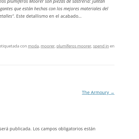
“los plumíferos Moorer son piezas de sastrería: juntan
gantes que están hechas con los mejores materiales del
talles”
. Este detallismo en el acabado…
 etiquetada con
moda
,
moorer
,
plumíferos moorer
,
spend in
en
The Armoury
→
 será publicada.
Los campos obligatorios están