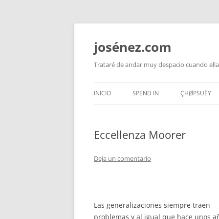
josénez.com
Trataré de andar muy despacio cuando ella
INICIO
SPEND IN
ÇHØPSUËY
Eccellenza Moorer
Deja un comentario
Las generalizaciones siempre traen
problemas y al igual que hace unos añ