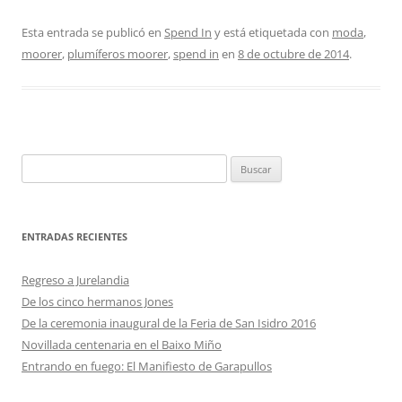
Esta entrada se publicó en
Spend In
y está etiquetada con
moda
,
moorer
,
plumíferos moorer
,
spend in
en
8 de octubre de 2014
.
Buscar:
ENTRADAS RECIENTES
Regreso a Jurelandia
De los cinco hermanos Jones
De la ceremonia inaugural de la Feria de San Isidro 2016
Novillada centenaria en el Baixo Miño
Entrando en fuego: El Manifiesto de Garapullos