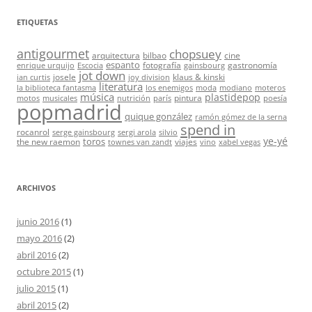
ETIQUETAS
antigourmet
chopsuey
arquitectura
bilbao
cine
espanto
fotografía
gastronomía
enrique urquijo
Escocia
gainsbourg
jot down
josele
klaus & kinski
ian curtis
joy division
literatura
la biblioteca fantasma
los enemigos
moda
modiano
moteros
música
plastidepop
pintura
motos
musicales
nutrición
parís
poesía
popmadrid
quique gonzález
ramón gómez de la serna
spend in
rocanrol
serge gainsbourg
sergi arola
silvio
ye-yé
toros
the new raemon
viajes
townes van zandt
vino
xabel vegas
ARCHIVOS
junio 2016
(1)
mayo 2016
(2)
abril 2016
(2)
octubre 2015
(1)
julio 2015
(1)
abril 2015
(2)