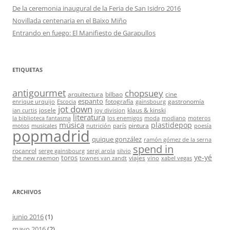
De la ceremonia inaugural de la Feria de San Isidro 2016
Novillada centenaria en el Baixo Miño
Entrando en fuego: El Manifiesto de Garapullos
ETIQUETAS
antigourmet
chopsuey
arquitectura
bilbao
cine
espanto
fotografía
gastronomía
enrique urquijo
Escocia
gainsbourg
jot down
josele
klaus & kinski
ian curtis
joy division
literatura
la biblioteca fantasma
los enemigos
moda
modiano
moteros
música
plastidepop
pintura
motos
musicales
nutrición
parís
poesía
popmadrid
quique gonzález
ramón gómez de la serna
spend in
rocanrol
serge gainsbourg
sergi arola
silvio
ye-yé
toros
the new raemon
viajes
townes van zandt
vino
xabel vegas
ARCHIVOS
junio 2016
(1)
mayo 2016
(2)