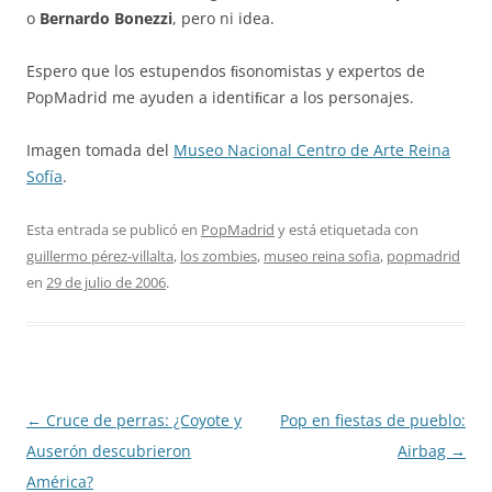
o
Bernardo Bonezzi
, pero ni idea.
Espero que los estupendos ﬁsonomistas y expertos de
PopMadrid me ayuden a identiﬁcar a los personajes.
Imagen tomada del
Museo Nacional Centro de Arte Reina
Sofía
.
Esta entrada se publicó en
PopMadrid
y está etiquetada con
guillermo pérez-villalta
,
los zombies
,
museo reina sofia
,
popmadrid
en
29 de julio de 2006
.
Navegación
←
Cruce de perras: ¿Coyote y
Pop en fiestas de pueblo:
de
Auserón descubrieron
Airbag
→
entradas
América?