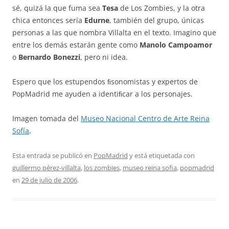
sé, quizá la que fuma sea
Tesa
de Los Zombies, y la otra
chica entonces sería
Edurne
, también del grupo, únicas
personas a las que nombra Villalta en el texto. Imagino que
entre los demás estarán gente como
Manolo Campoamor
o
Bernardo Bonezzi
, pero ni idea.
Espero que los estupendos ﬁsonomistas y expertos de
PopMadrid me ayuden a identiﬁcar a los personajes.
Imagen tomada del
Museo Nacional Centro de Arte Reina
Sofía
.
Esta entrada se publicó en
PopMadrid
y está etiquetada con
guillermo pérez-villalta
,
los zombies
,
museo reina sofia
,
popmadrid
en
29 de julio de 2006
.