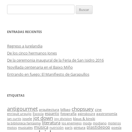
Buscar:
ENTRADAS RECIENTES
Regreso a Jurelandia
De los cinco hermanos Jones
De la ceremonia inaugural de la Feria de San Isidro 2016
Novillada centenaria en el Baixo Miño
Entrando en fuego: El Manifiesto de Garapullos
ETIQUETAS
antigourmet
chopsuey
arquitectura
bilbao
cine
espanto
fotografía
gastronomía
enrique urquijo
Escocia
gainsbourg
jot down
josele
klaus & kinski
ian curtis
joy division
literatura
la biblioteca fantasma
los enemigos
moda
modiano
moteros
música
plastidepop
pintura
motos
musicales
nutrición
parís
poesía