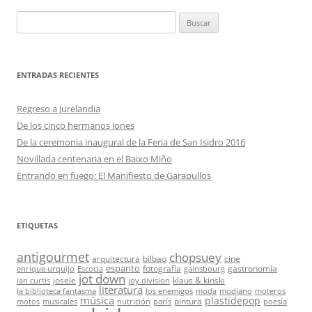
Buscar:
ENTRADAS RECIENTES
Regreso a Jurelandia
De los cinco hermanos Jones
De la ceremonia inaugural de la Feria de San Isidro 2016
Novillada centenaria en el Baixo Miño
Entrando en fuego: El Manifiesto de Garapullos
ETIQUETAS
antigourmet
chopsuey
arquitectura
bilbao
cine
espanto
fotografía
gastronomía
enrique urquijo
Escocia
gainsbourg
jot down
josele
klaus & kinski
ian curtis
joy division
literatura
la biblioteca fantasma
los enemigos
moda
modiano
moteros
música
plastidepop
pintura
motos
musicales
nutrición
parís
poesía