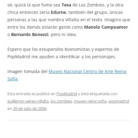
sé, quizá la que fuma sea
Tesa
de Los Zombies, y la otra
chica entonces sería
Edurne
, también del grupo, únicas
personas a las que nombra Villalta en el texto. Imagino que
entre los demás estarán gente como
Manolo Campoamor
o
Bernardo Bonezzi
, pero ni idea.
Espero que los estupendos ﬁsonomistas y expertos de
PopMadrid me ayuden a identiﬁcar a los personajes.
Imagen tomada del
Museo Nacional Centro de Arte Reina
Sofía
.
Esta entrada se publicó en
PopMadrid
y está etiquetada con
guillermo pérez-villalta
,
los zombies
,
museo reina sofia
,
popmadrid
en
29 de julio de 2006
.