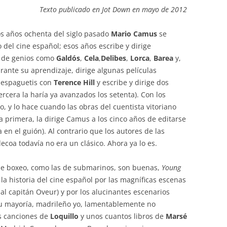
Texto publicado en Jot Down en mayo de 2012
os años ochenta del siglo pasado
Mario Camus
se
 del cine español; esos años escribe y dirige
e, de genios como
Galdós
,
Cela
,
Delibes
,
Lorca
,
Barea
y,
urante su aprendizaje, dirige algunas películas
 espaguetis con
Terence Hill
y escribe y dirige dos
tercera la haría ya avanzados los setenta). Con los
, y lo hace cuando las obras del cuentista vitoriano
la primera, la dirige Camus a los cinco años de editarse
 en el guión). Al contrario que los autores de las
ecoa todavía no era un clásico. Ahora ya lo es.
 de boxeo, como las de submarinos, son buenas,
Young
la historia del cine español por las magníficas escenas
al capitán Oveur) y por los alucinantes escenarios
u mayoría, madrileño yo, lamentablemente no
s canciones de
Loquillo
y unos cuantos libros de
Marsé