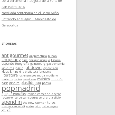
De la ceremonia inaugural de la Feria de
San Isidro 2016
Novillada centenaria en el Baixo Miño
Entrando en fuego: El Manifiesto de
Garapullos
ETIQUETAS
antigourmet
arquitectura
bilbao
chopsuey
cine
enrique urquijo
Escocia
espanto
fotografía
gastronomía
gainsbourg
jot down
josele
ian curtis
joy division
klaus & kinski
la biblioteca fantasma
literatura
los enemigos
moda
modiano
música
moteros
motos
musicales
nutrición
plastidepop
pintura
parís
poesía
popmadrid
quique gonzález
ramón gómez de la serna
rocanrol
serge gainsbourg
sergi arola
silvio
spend in
toros
the new raemon
viajes
townes van zandt
vino
xabel vegas
ye-yé