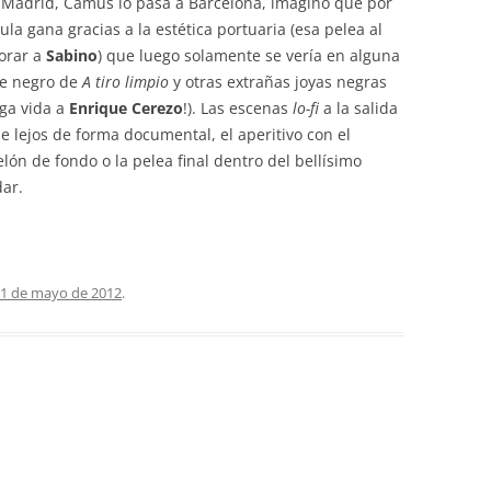
 Madrid, Camus lo pasa a Barcelona, imagino que por
ula gana gracias a la estética portuaria (esa pelea al
orar a
Sabino
) que luego solamente se vería en alguna
ne negro de
A tiro limpio
y otras extrañas joyas negras
rga vida a
Enrique Cerezo
!). Las escenas
lo-fi
a la salida
de lejos de forma documental, el aperitivo con el
ón de fondo o la pelea final dentro del bellísimo
dar.
1 de mayo de 2012
.