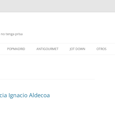
 no tenga prisa
Saltar
al
POPMADRID
ANTIGOURMET
JOT DOWN
OTROS
contenido
cia Ignacio Aldecoa