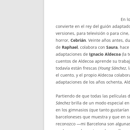
En l
convierte en el rey del guión adaptado
versiones, para televisión o para cin
horror,
Cebrián
. Veinte años antes, d
de
Raphael
, colabora con
Saura
, hace
adaptaciones de
Ignacio Aldecoa
(la 
cuentos de Aldecoa aprende su trabajo
todavía están frescas (
Young Sánchez
, 
el cuento, y el propio Aldecoa colabora
adaptaciones de los años ochenta, Ald
Partiendo de que todas las películas
Sánchez
brilla de un modo especial en 
en los gimnasios (que tanto gustarían 
barceloneses que muestra y que en s
reconozco —mi Barcelona son alguna