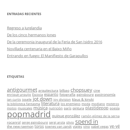
ENTRADAS RECIENTES
Regreso a Jurelandia
De los cinco hermanos Jones
De la ceremonia inaugural de la Feria de San Isidro 2016
Novillada centenaria en el Baixo Miño
Entrando en fuego: El Manifiesto de Garapullos
ETIQUETAS
antigourmet
chopsuey
arquitectura
bilbao
cine
espanto
fotografía
gastronomía
enrique urquijo
Escocia
gainsbourg
jot down
josele
klaus & kinski
ian curtis
joy division
literatura
la biblioteca fantasma
los enemigos
moda
modiano
moteros
música
plastidepop
pintura
motos
musicales
nutrición
parís
poesía
popmadrid
quique gonzález
ramón gómez de la serna
spend in
rocanrol
serge gainsbourg
sergi arola
silvio
ye-yé
toros
the new raemon
viajes
townes van zandt
vino
xabel vegas