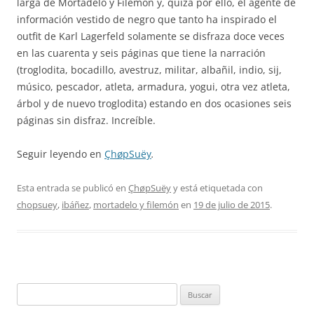
larga de Mortadelo y Filemón y, quizá por ello, el agente de
información vestido de negro que tanto ha inspirado el
outfit de Karl Lagerfeld solamente se disfraza doce veces
en las cuarenta y seis páginas que tiene la narración
(troglodita, bocadillo, avestruz, militar, albañil, indio, sij,
músico, pescador, atleta, armadura, yogui, otra vez atleta,
árbol y de nuevo troglodita) estando en dos ocasiones seis
páginas sin disfraz. Increíble.
Seguir leyendo en
ÇhøpSuëy
.
Esta entrada se publicó en
ÇhøpSuëy
y está etiquetada con
chopsuey
,
ibáñez
,
mortadelo y filemón
en
19 de julio de 2015
.
Buscar: