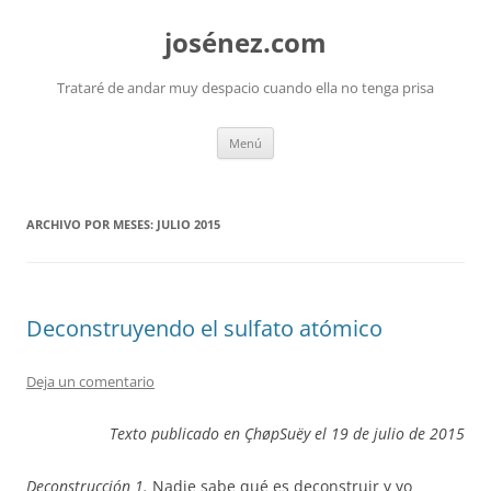
josénez.com
Trataré de andar muy despacio cuando ella no tenga prisa
Saltar
Menú
al
contenido
ARCHIVO POR MESES:
JULIO 2015
Deconstruyendo el sulfato atómico
Deja un comentario
Texto publicado en ÇhøpSuëy el 19 de julio de 2015
Deconstrucción 1.
Nadie sabe qué es deconstruir y yo