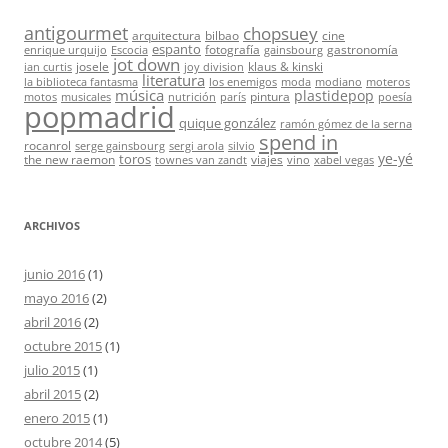
antigourmet
chopsuey
arquitectura
bilbao
cine
espanto
fotografía
gastronomía
enrique urquijo
Escocia
gainsbourg
jot down
josele
klaus & kinski
ian curtis
joy division
literatura
la biblioteca fantasma
los enemigos
moda
modiano
moteros
música
plastidepop
pintura
motos
musicales
nutrición
parís
poesía
popmadrid
quique gonzález
ramón gómez de la serna
spend in
rocanrol
serge gainsbourg
sergi arola
silvio
ye-yé
toros
the new raemon
viajes
townes van zandt
vino
xabel vegas
ARCHIVOS
junio 2016
(1)
mayo 2016
(2)
abril 2016
(2)
octubre 2015
(1)
julio 2015
(1)
abril 2015
(2)
enero 2015
(1)
octubre 2014
(5)