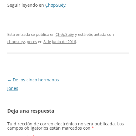
Seguir leyendo en
ÇhøpSuëy
.
Esta entrada se publicó en
ÇhøpSuëy
y está etiquetada con
chopsuey
,
peces
en
8 de junio de 2016
.
Navegación
←
De los cinco hermanos
de
Jones
entradas
Deja una respuesta
Tu dirección de correo electrónico no será publicada.
Los
campos obligatorios están marcados con
*