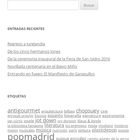
Buscar:
ENTRADAS RECIENTES
Regreso a Jurelandia
De los cinco hermanos Jones
De la ceremonia inaugural de la Feria de San Isidro 2016
Novillada centenaria en el Baixo Miño
Entrando en fuego: El Manifiesto de Garapullos
ETIQUETAS
antigourmet
chopsuey
arquitectura
bilbao
cine
espanto
fotografía
gastronomía
enrique urquijo
Escocia
gainsbourg
jot down
josele
klaus & kinski
ian curtis
joy division
literatura
la biblioteca fantasma
los enemigos
moda
modiano
moteros
música
plastidepop
pintura
motos
musicales
nutrición
parís
poesía
popmadrid
quique gonzález
ramón gómez de la serna