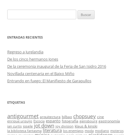
Buscar:
ENTRADAS RECIENTES
Regreso a Jurelandia
De los cinco hermanos Jones
De la ceremonia inaugural de la Feria de San Isidro 2016
Novillada centenaria en el Baixo Miño
Entrando en fuego: El Manifiesto de Garapullos
ETIQUETAS
antigourmet
chopsuey
arquitectura
bilbao
cine
espanto
fotografía
gastronomía
enrique urquijo
Escocia
gainsbourg
jot down
josele
klaus & kinski
ian curtis
joy division
literatura
la biblioteca fantasma
los enemigos
moda
modiano
moteros
música
plastidepop