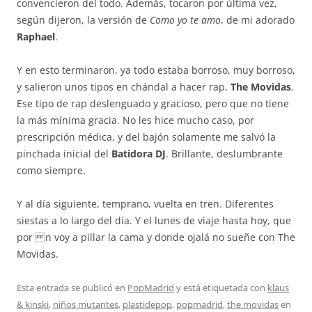
convencieron del todo. Además, tocaron por última vez,
según dijeron, la versión de
Como yo te amo
, de mi adorado
Raphael
.
Y en esto terminaron, ya todo estaba borroso, muy borroso,
y salieron unos tipos en chándal a hacer rap,
The Movidas
.
Ese tipo de rap deslenguado y gracioso, pero que no tiene
la más mínima gracia. No les hice mucho caso, por
prescripción médica, y del bajón solamente me salvó la
pinchada inicial del
Batidora DJ
. Brillante, deslumbrante
como siempre.
Y al día siguiente, temprano, vuelta en tren. Diferentes
siestas a lo largo del día. Y el lunes de viaje hasta hoy, que
por n voy a pillar la cama y donde ojalá no sueñe con The
Movidas.
Esta entrada se publicó en
PopMadrid
y está etiquetada con
klaus
& kinski
,
niños mutantes
,
plastidepop
,
popmadrid
,
the movidas
en