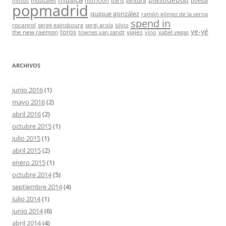
pintura
motos
musicales
nutrición
parís
poesía
popmadrid
quique gonzález
ramón gómez de la serna
spend in
rocanrol
serge gainsbourg
sergi arola
silvio
ye-yé
toros
the new raemon
viajes
townes van zandt
vino
xabel vegas
ARCHIVOS
junio 2016
(1)
mayo 2016
(2)
abril 2016
(2)
octubre 2015
(1)
julio 2015
(1)
abril 2015
(2)
enero 2015
(1)
octubre 2014
(5)
septiembre 2014
(4)
julio 2014
(1)
junio 2014
(6)
abril 2014
(4)