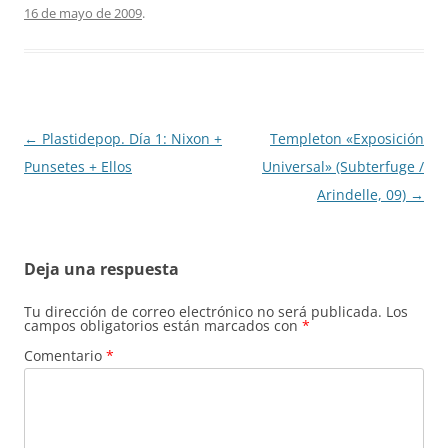
16 de mayo de 2009
.
Navegación
←
Plastidepop. Día 1: Nixon +
Templeton «Exposición
de
Punsetes + Ellos
Universal» (Subterfuge /
entradas
Arindelle, 09)
→
Deja una respuesta
Tu dirección de correo electrónico no será publicada.
Los
campos obligatorios están marcados con
*
Comentario
*