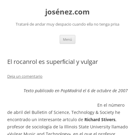
josénez.com
Trataré de andar muy despacio cuando ella no tenga prisa
Saltar
Menú
al
contenido
El rocanrol es superﬁcial y vulgar
Deja un comentario
Texto publicado en PopMadrid el 6 de octubre de 2007
En el número
de abril del Bulletin of Science, Technology & Society he
encontrado un interesante artculo de
Richard Stivers
,
profesor de sociología de la Illinois State University llamado
«Vulgar Music and Technology», en el que el profesor