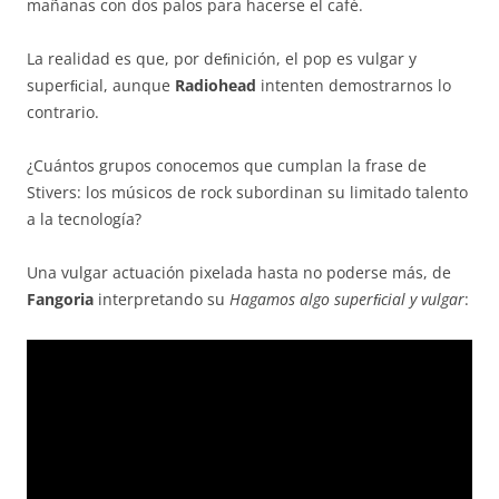
mañanas con dos palos para hacerse el café.
La realidad es que, por deﬁnición, el pop es vulgar y
superﬁcial, aunque
Radiohead
intenten demostrarnos lo
contrario.
¿Cuántos grupos conocemos que cumplan la frase de
Stivers: los músicos de rock subordinan su limitado talento
a la tecnología?
Una vulgar actuación pixelada hasta no poderse más, de
Fangoria
interpretando su
Hagamos algo superﬁcial y vulgar
: