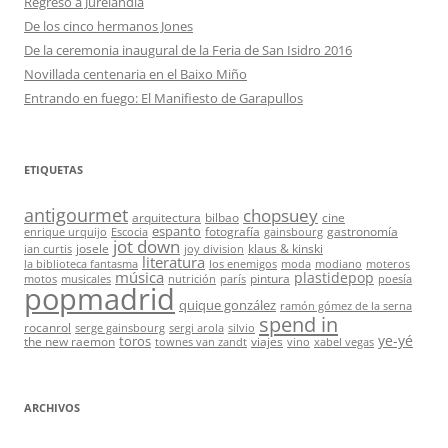
Regreso a Jurelandia
De los cinco hermanos Jones
De la ceremonia inaugural de la Feria de San Isidro 2016
Novillada centenaria en el Baixo Miño
Entrando en fuego: El Manifiesto de Garapullos
ETIQUETAS
antigourmet
chopsuey
arquitectura
bilbao
cine
espanto
fotografía
gastronomía
enrique urquijo
Escocia
gainsbourg
jot down
josele
klaus & kinski
ian curtis
joy division
literatura
la biblioteca fantasma
los enemigos
moda
modiano
moteros
música
plastidepop
pintura
motos
musicales
nutrición
parís
poesía
popmadrid
quique gonzález
ramón gómez de la serna
spend in
rocanrol
serge gainsbourg
sergi arola
silvio
ye-yé
toros
the new raemon
viajes
townes van zandt
vino
xabel vegas
ARCHIVOS