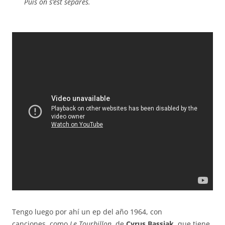
Puis on s’est séparés.
Tengo luego por ahí un ep del año 1964, con
canciones, como
Le Tourbillon
, de
Cyrus Bassiak
, que tiene