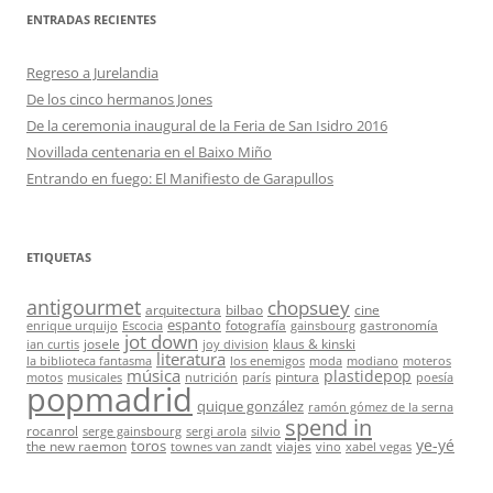
ENTRADAS RECIENTES
Regreso a Jurelandia
De los cinco hermanos Jones
De la ceremonia inaugural de la Feria de San Isidro 2016
Novillada centenaria en el Baixo Miño
Entrando en fuego: El Manifiesto de Garapullos
ETIQUETAS
antigourmet
chopsuey
arquitectura
bilbao
cine
espanto
fotografía
gastronomía
enrique urquijo
Escocia
gainsbourg
jot down
josele
klaus & kinski
ian curtis
joy division
literatura
la biblioteca fantasma
los enemigos
moda
modiano
moteros
música
plastidepop
pintura
motos
musicales
nutrición
parís
poesía
popmadrid
quique gonzález
ramón gómez de la serna
spend in
rocanrol
serge gainsbourg
sergi arola
silvio
ye-yé
toros
the new raemon
viajes
townes van zandt
vino
xabel vegas