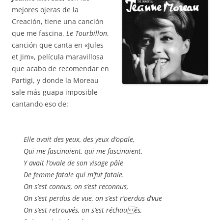
mejores ojeras de la
Creación, tiene una canción
que me fascina,
Le Tourbillon
,
canción que canta en «Jules
et Jim», película maravillosa
que acabo de recomendar en
Partigi, y donde la Moreau
sale más guapa imposible
cantando eso de:
Elle avait des yeux, des yeux d’opale,
Qui me fascinaient, qui me fascinaient.
Y avait l’ovale de son visage pâle
De femme fatale qui m’fut fatale.
On s’est connus, on s’est reconnus,
On s’est perdus de vue, on s’est r’perdus d’vue
On s’est retrouvés, on s’est réchau és,