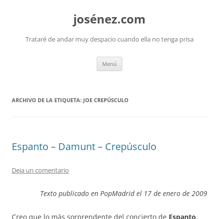
josénez.com
Trataré de andar muy despacio cuando ella no tenga prisa
Saltar
Menú
al
contenido
ARCHIVO DE LA ETIQUETA:
JOE CREPÚSCULO
Espanto – Damunt – Crepúsculo
Deja un comentario
Texto publicado en PopMadrid el 17 de enero de 2009
Creo que lo más sorprendente del concierto de
Espanto
,