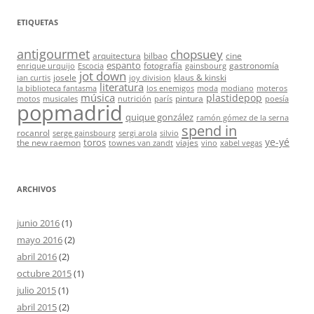
ETIQUETAS
antigourmet
chopsuey
arquitectura
bilbao
cine
espanto
fotografía
gastronomía
enrique urquijo
Escocia
gainsbourg
jot down
josele
klaus & kinski
ian curtis
joy division
literatura
la biblioteca fantasma
los enemigos
moda
modiano
moteros
música
plastidepop
pintura
motos
musicales
nutrición
parís
poesía
popmadrid
quique gonzález
ramón gómez de la serna
spend in
rocanrol
serge gainsbourg
sergi arola
silvio
ye-yé
toros
the new raemon
viajes
townes van zandt
vino
xabel vegas
ARCHIVOS
junio 2016
(1)
mayo 2016
(2)
abril 2016
(2)
octubre 2015
(1)
julio 2015
(1)
abril 2015
(2)