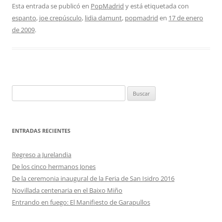
Esta entrada se publicó en
PopMadrid
y está etiquetada con
espanto
,
joe crepúsculo
,
lidia damunt
,
popmadrid
en
17 de enero
de 2009
.
Buscar:
ENTRADAS RECIENTES
Regreso a Jurelandia
De los cinco hermanos Jones
De la ceremonia inaugural de la Feria de San Isidro 2016
Novillada centenaria en el Baixo Miño
Entrando en fuego: El Manifiesto de Garapullos