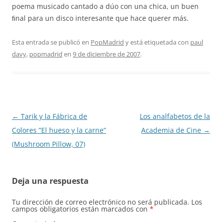
poema musicado cantado a dúo con una chica, un buen
ﬁnal para un disco interesante que hace querer más.
Esta entrada se publicó en
PopMadrid
y está etiquetada con
paul
davy
,
popmadrid
en
9 de diciembre de 2007
.
Navegación
←
Tarik y la Fábrica de
Los analfabetos de la
de
Colores ”El hueso y la carne”
Academia de Cine
→
entradas
(Mushroom Pillow, 07)
Deja una respuesta
Tu dirección de correo electrónico no será publicada.
Los
campos obligatorios están marcados con
*