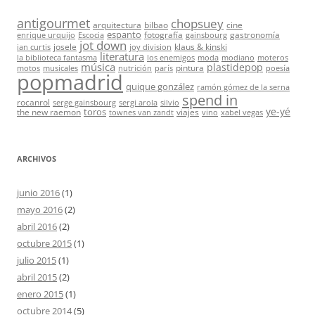
antigourmet
chopsuey
arquitectura
bilbao
cine
espanto
fotografía
gastronomía
enrique urquijo
Escocia
gainsbourg
jot down
josele
klaus & kinski
ian curtis
joy division
literatura
la biblioteca fantasma
los enemigos
moda
modiano
moteros
música
plastidepop
pintura
motos
musicales
nutrición
parís
poesía
popmadrid
quique gonzález
ramón gómez de la serna
spend in
rocanrol
serge gainsbourg
sergi arola
silvio
ye-yé
toros
the new raemon
viajes
townes van zandt
vino
xabel vegas
ARCHIVOS
junio 2016
(1)
mayo 2016
(2)
abril 2016
(2)
octubre 2015
(1)
julio 2015
(1)
abril 2015
(2)
enero 2015
(1)
octubre 2014
(5)