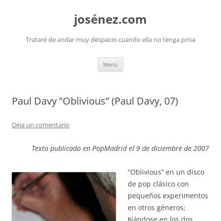
josénez.com
Trataré de andar muy despacio cuando ella no tenga prisa
Saltar
Menú
al
contenido
Paul Davy ”Oblivious” (Paul Davy, 07)
Deja un comentario
Texto publicado en PopMadrid el 9 de diciembre de 2007
”Oblivious” en un disco
de pop clásico con
pequeños experimentos
en otros géneros;
ﬁjándose en los dos